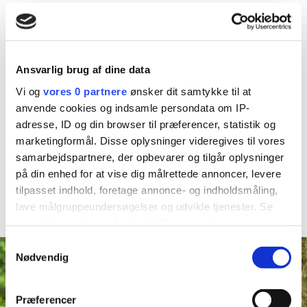
Det jeg tænker er, at man har en god træning herude.
Man bliver aktiveret i løbet af dagen med træning.
Ansvarlig brug af dine data
Så synes jeg det er dejligt, man har en svømmehal også.
Vi og
vores 0 partnere
ønsker dit samtykke til at
Det giver også noget".
anvende cookies og indsamle persondata om IP-
adresse, ID og din browser til præferencer, statistik og
(Peter som tidligere har været i rehabilitering og i
marketingformål. Disse oplysninger videregives til vores
ambulant forløb)
samarbejdspartnere, der opbevarer og tilgår oplysninger
på din enhed for at vise dig målrettede annoncer, levere
tilpasset indhold, foretage annonce- og indholdsmåling,
lave målgruppeundersøgelser og udvikle tjenester. Se
mere information under
indstillinger
og i vores
persondatapolitik. Du kan altid trække dit samtykke
Samtykkevalg
tilbage eller ændre indstillinger fra vores
Nødvendig
"Cookiedeklaration", eller ved at trykke på "Privacy
trigger" ikonet.
Præferencer