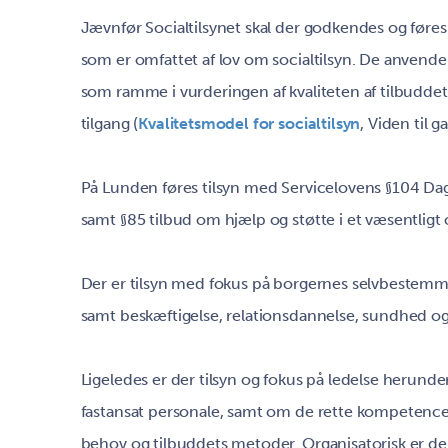
Jævnfør Socialtilsynet skal der godkendes og føres d
som er omfattet af lov om socialtilsyn. De anvende
som ramme i vurderingen af kvaliteten af tilbudde
tilgang (
Kvalitetsmodel for socialtilsyn
, Viden til g
På Lunden føres tilsyn med Servicelovens §104 Dag
samt §85 tilbud om hjælp og støtte i et væsentligt
Der er tilsyn med fokus på borgernes selvbestem
samt beskæftigelse, relationsdannelse, sundhed og 
Ligeledes er der tilsyn og fokus på ledelse herund
fastansat personale, samt om de rette kompetencer
behov og tilbuddets metoder. Organisatorisk er de