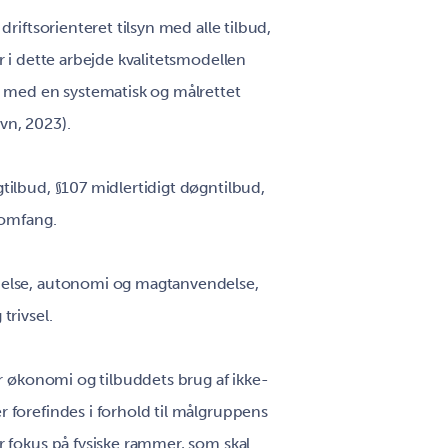
riftsorienteret tilsyn med alle tilbud,
r i dette arbejde kvalitetsmodellen
t med en systematisk og målrettet
avn, 2023).
tilbud, §107 midlertidigt døgntilbud,
 omfang.
melse, autonomi og magtanvendelse,
trivsel.
er økonomi og tilbuddets brug af ikke-
 forefindes i forhold til målgruppens
r fokus på fysiske rammer, som skal