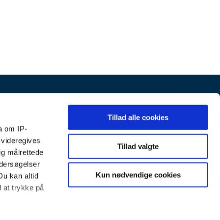
Tillad alle cookies
- og rehabiliteringscenter Lunden
Kontakt
a om IP-
dvej 135A
 videregives
Tillad valgte
ig målrettede
00 Varde
ndersøgelser
. 79 94 87 40
Kun nødvendige cookies
Du kan altid
d at trykke på
il: lunden@varde.dk