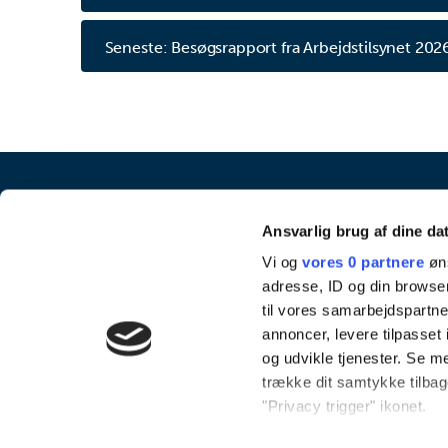
Seneste: Besøgsrapport fra Arbejdstilsynet 202
Ansvarlig brug af dine da
Vi og
vores 0 partnere
øns
adresse, ID og din browser
til vores samarbejdspartner
annoncer, levere tilpasse
og udvikle tjenester. Se m
trække dit samtykke tilbage
"Privacy trigger" ikonet.