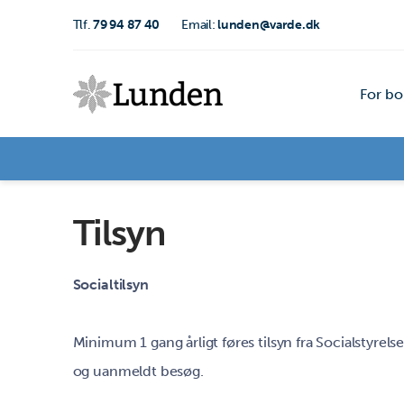
Tlf.
79 94 87 40
Email:
lunden@varde.dk
For bo
Tilsyn
Socialtilsyn
Minimum 1 gang årligt føres tilsyn fra Socialstyrel
og uanmeldt besøg.