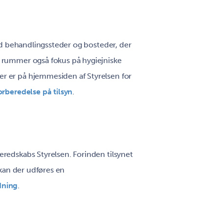
med behandlingssteder og bosteder, der
t rummer også fokus på hygiejniske
r er på hjemmesiden af Styrelsen for
orberedelse på tilsyn
.
redskabs Styrelsen. Forinden tilsynet
 kan der udføres en
dning
.