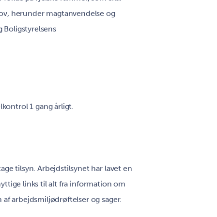
ov, herunder magtanvendelse og
g Boligstyrelsens
kontrol 1 gang årligt.
e tilsyn. Arbejdstilsynet har lavet en
yttige links til alt fra information om
af arbejdsmiljødrøftelser og sager.