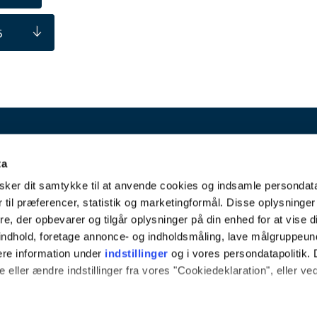
6
ta
Bo
ker dit samtykke til at anvende cookies og indsamle persondat
Lun
 til præferencer, statistik og marketingformål. Disse oplysninger
e, der opbevarer og tilgår oplysninger på din enhed for at vise d
68
t indhold, foretage annonce- og indholdsmåling, lave målgruppeu
Tlf
ere information under
indstillinger
og i vores persondatapolitik. 
 eller ændre indstillinger fra vores "Cookiedeklaration", eller ve
Ema