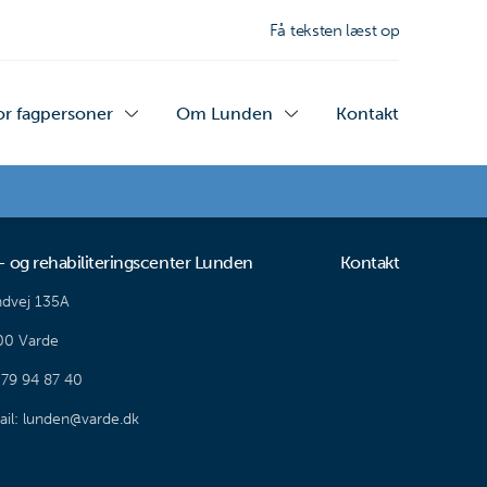
Få teksten læst op
or fagpersoner
Om Lunden
Kontakt
- og rehabiliteringscenter Lunden
Kontakt
dvej 135A
00 Varde
. 79 94 87 40
il: lunden@varde.dk