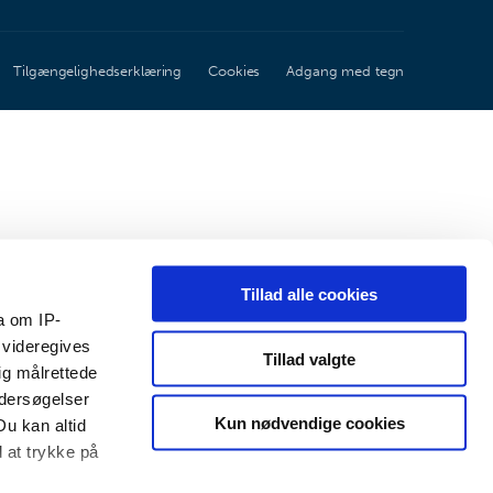
Tilgængelighedserklæring
Cookies
Adgang med tegn
Tillad alle cookies
a om IP-
 videregives
Tillad valgte
ig målrettede
ndersøgelser
Kun nødvendige cookies
Du kan altid
d at trykke på