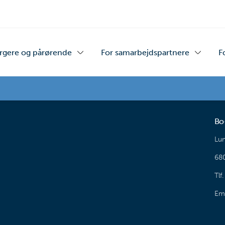
rgere og pårørende
For samarbejdspartnere
F
Bo
Lun
68
Tlf
Ema