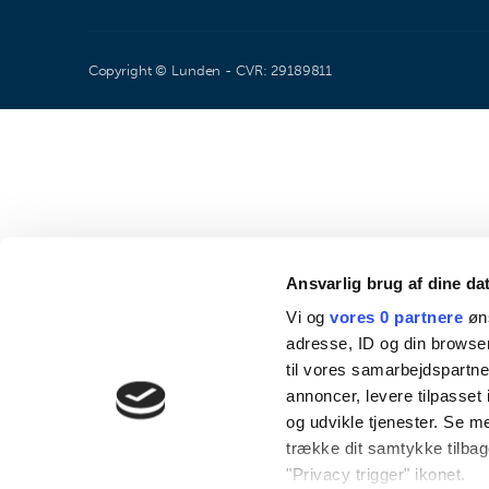
Copyright © Lunden - CVR: 29189811
Ansvarlig brug af dine da
Vi og
vores 0 partnere
øns
adresse, ID og din browser
til vores samarbejdspartner
annoncer, levere tilpasse
og udvikle tjenester. Se m
trække dit samtykke tilbage
"Privacy trigger" ikonet.