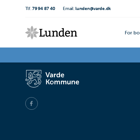
Tlf.
79 94 87 40
Email:
lunden@varde.dk
For bo